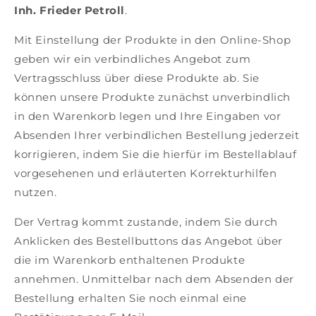
F
Inh. Frieder Petroll
.
i
Mit Einstellung der Produkte in den Online-Shop
l
geben wir ein verbindliches Angebot zum
Vertragsschluss über diese Produkte ab. Sie
m
können unsere Produkte zunächst unverbindlich
-
in den Warenkorb legen und Ihre Eingaben vor
u
Absenden Ihrer verbindlichen Bestellung jederzeit
korrigieren, indem Sie die hierfür im Bestellablauf
n
vorgesehenen und erläuterten Korrekturhilfen
d
nutzen.
M
Der Vertrag kommt zustande, indem Sie durch
Anklicken des Bestellbuttons das Angebot über
e
die im Warenkorb enthaltenen Produkte
d
annehmen. Unmittelbar nach dem Absenden der
Bestellung erhalten Sie noch einmal eine
i