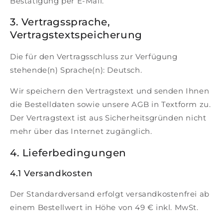
Bestätigung per E-Mail.
e
3. Vertragssprache,
n
Vertragstextspeicherung
p
Die für den Vertragsschluss zur Verfügung
r
stehende(n) Sprache(n): Deutsch.
o
Wir speichern den Vertragstext und senden Ihnen
d
die Bestelldaten sowie unsere AGB in Textform zu.
Der Vertragstext ist aus Sicherheitsgründen nicht
u
mehr über das Internet zugänglich.
k
4. Lieferbedingungen
t
4.1 Versandkosten
i
Der Standardversand erfolgt versandkostenfrei ab
o
einem Bestellwert in Höhe von 49 € inkl. MwSt.