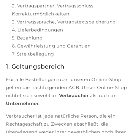
f
Vertragspartner, Vertragsschluss,
–
Korrekturmöglichkeiten
V
Vertragssprache, Vertragstextspeicherung
Lieferbedingungen
e
Bezahlung
r
Gewährleistung und Garantien
Streitbeilegung
b
1. Geltungsbereich
r
a
Für alle Bestellungen über unseren Online-Shop
gelten die nachfolgenden AGB. Unser Online-Shop
u
richtet sich sowohl an
Verbraucher
als auch an
c
Unternehmer
.
h
Verbraucher ist jede natürliche Person, die ein
Rechtsgeschäft zu Zwecken abschließt, die
s
überwiegend weder ihrer gewerblichen noch ihrer