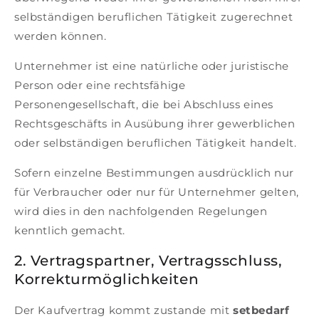
m
selbständigen beruflichen Tätigkeit zugerechnet
werden können.
a
t
Unternehmer ist eine natürliche oder juristische
Person oder eine rechtsfähige
e
Personengesellschaft, die bei Abschluss eines
r
Rechtsgeschäfts in Ausübung ihrer gewerblichen
oder selbständigen beruflichen Tätigkeit handelt.
i
Sofern einzelne Bestimmungen ausdrücklich nur
a
für Verbraucher oder nur für Unternehmer gelten,
l
wird dies in den nachfolgenden Regelungen
kenntlich gemacht.
f
2. Vertragspartner, Vertragsschluss,
ü
Korrekturmöglichkeiten
r
Der Kaufvertrag kommt zustande mit
setbedarf