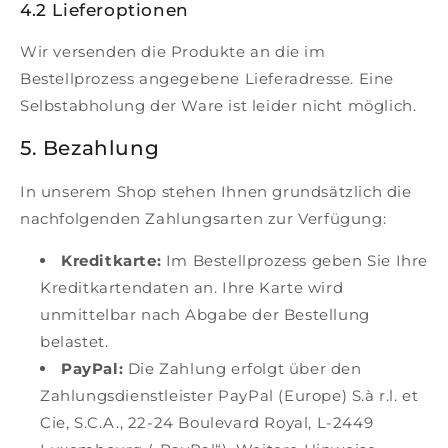
n
4.2 Lieferoptionen
e
Wir versenden die Produkte an die im
n
Bestellprozess angegebene Lieferadresse. Eine
Selbstabholung der Ware ist leider nicht möglich.
i
5. Bezahlung
n
D
In unserem Shop stehen Ihnen grundsätzlich die
nachfolgenden Zahlungsarten zur Verfügung:
e
Kreditkarte:
Im Bestellprozess geben Sie Ihre
u
Kreditkartendaten an. Ihre Karte wird
t
unmittelbar nach Abgabe der Bestellung
belastet.
s
PayPal:
Die Zahlung erfolgt über den
c
Zahlungsdienstleister PayPal (Europe) S.à r.l. et
Cie, S.C.A., 22-24 Boulevard Royal, L-2449
h