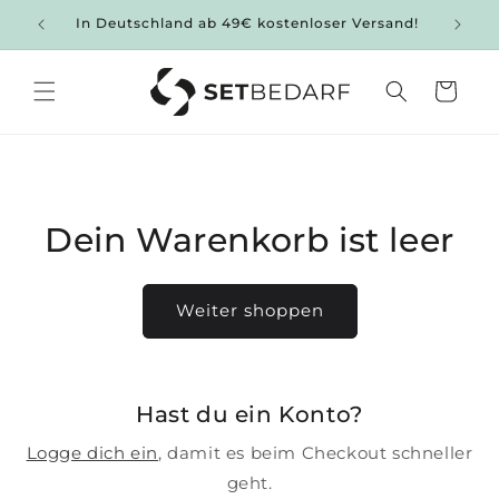
Direkt
ng
In Deutschland ab 49€ kostenloser Versand!
zum
Inhalt
Warenkorb
s
e
Dein Warenkorb ist leer
t
b
Weiter shoppen
e
d
a
Hast du ein Konto?
r
Logge dich ein
, damit es beim Checkout schneller
geht.