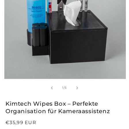
m
a
t
e
r
i
a
Medien
l
1
von
1
/
5
in
f
Modal
öffnen
Kimtech Wipes Box – Perfekte
ü
Organisation für Kameraassistenz
r
Normaler
€35,99 EUR