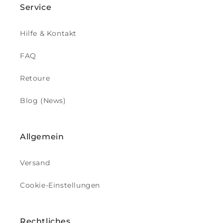
e
Service
n
Hilfe & Kontakt
p
FAQ
r
Retoure
o
Blog (News)
d
u
Allgemein
k
t
Versand
i
Cookie-Einstellungen
o
Rechtliches